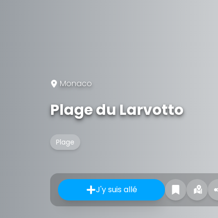
Monaco
Plage du Larvotto
Plage
J'y suis allé