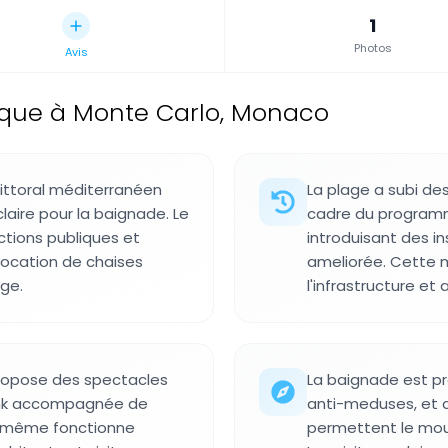
1
Photos
Avis
ique à Monte Carlo, Monaco
littoral méditerranéen
La plage a subi de
laire pour la baignade. Le
cadre du program
ctions publiques et
introduisant des i
 location de chaises
ameliorée. Cette m
age.
l'infrastructure et
propose des spectacles
La baignade est pr
funk accompagnée de
anti-meduses, et d
e-même fonctionne
permettent le mo