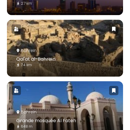
2.7 km
Bahreïn
Qal'at al-Bahreïn
7.4 km
Bahreïn
Grande mosquée Al Fateh
648 m