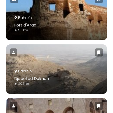
Bahreïn
Fort d'Arad
5.3 km
Bahreïn
Djébel ad Dukhan
20.5 km