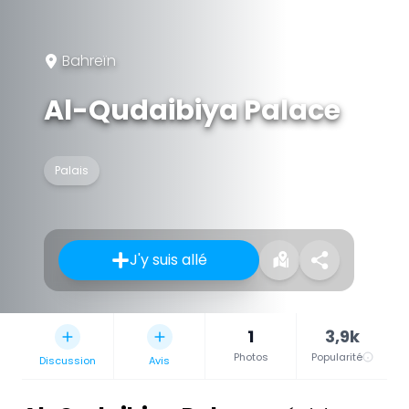
Bahreïn
Al-Qudaibiya Palace
Palais
J'y suis allé
1
3,9k
Photos
Popularité
Discussion
Avis