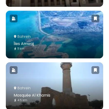
Bahreïn
Îles Amwaj
11 km
Bahreïn
Mosquée Al Khamis
4.5 km