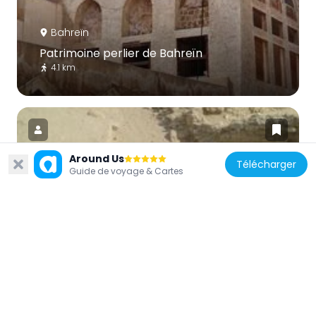
Bahreïn
Patrimoine perlier de Bahreïn
4.1 km
Around Us
Télécharger
Guide de voyage & Cartes
Bahreïn
Temple de Barbar
10.8 km