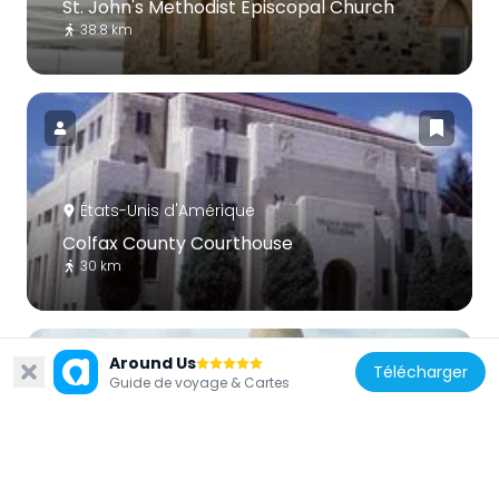
St. John's Methodist Episcopal Church
38.8 km
États-Unis d'Amérique
Colfax County Courthouse
30 km
Around Us
Télécharger
Guide de voyage & Cartes
États-Unis d'Amérique
First Baptist Church