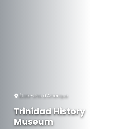
États-Unis d'Amérique
Trinidad History
Museum