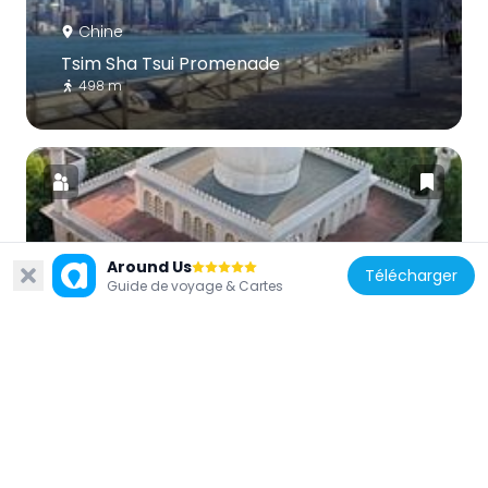
Chine
Tsim Sha Tsui Promenade
498 m
Chine
Around Us
Télécharger
Guide de voyage & Cartes
Centre islamique et Masjid de Kowloon
541 m