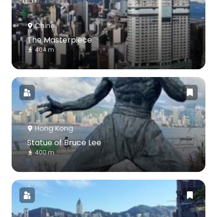
Chine
The Masterpiece
404 m
Hong Kong
Statue of Bruce Lee
400 m