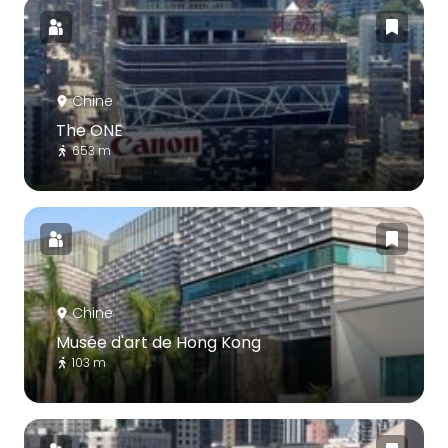
Chine
The ONE
653 m
Chine
Musée d'art de Hong Kong
103 m