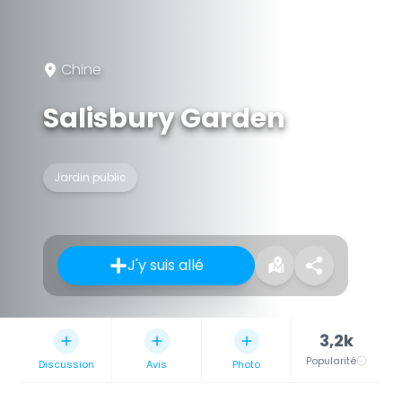
Chine
Salisbury Garden
Jardin public
J'y suis allé
3,2k
Popularité
Discussion
Avis
Photo