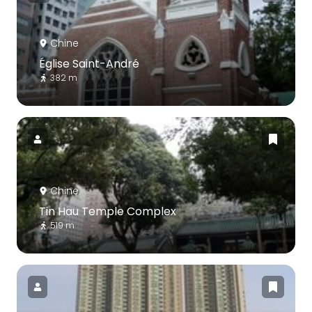
Chine
Église Saint-André
382 m
Chine
Tin Hau Temple Complex
519 m