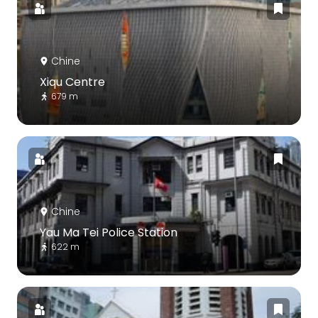
Chine
Xiqu Centre
679 m
Chine
Yau Ma Tei Police Station
622 m