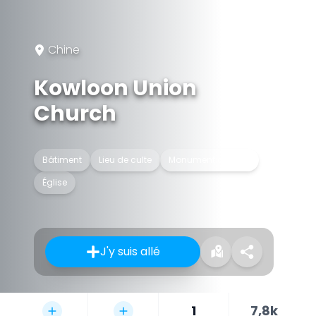
Chine
Kowloon Union
Church
Bâtiment
Lieu de culte
Monument déclaré
Église
J'y suis allé
1
7,8k