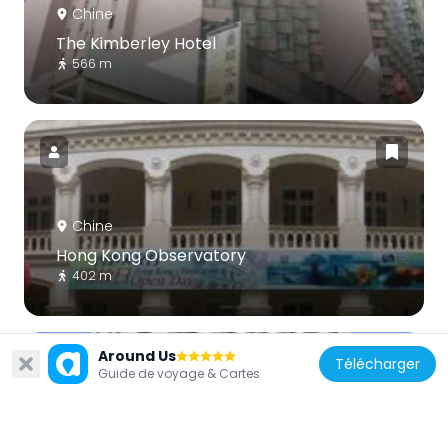
Chine
The Kimberley Hotel
566 m
Chine
Hong Kong Observatory
402 m
Around Us
Télécharger
Guide de voyage & Cartes
Chine