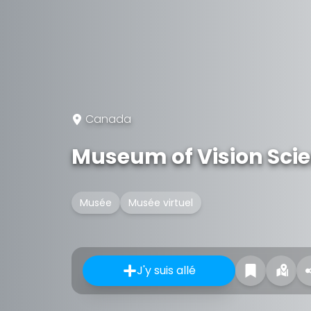
Canada
Museum of Vision Sci
Musée
Musée virtuel
J'y suis allé