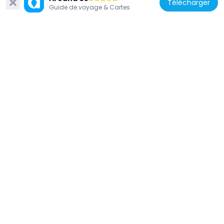
Télécharger
Guide de voyage & Cartes
États-Unis d'Amérique
Ladywood Apartments
3.2 km
États-Unis d'Amérique
Heber Scowcroft House
3.4 km