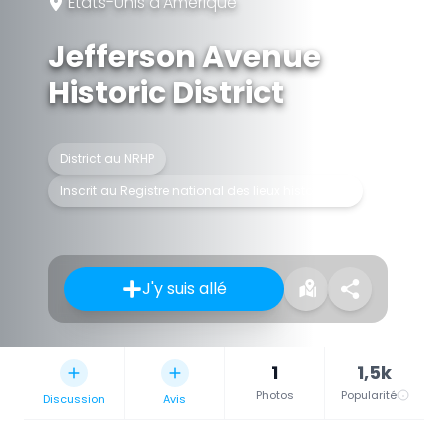
États-Unis d'Amérique
Jefferson Avenue
Historic District
District au NRHP
Inscrit au Registre national des lieux historiques
J'y suis allé
1
1,5k
Photos
Popularité
Discussion
Avis