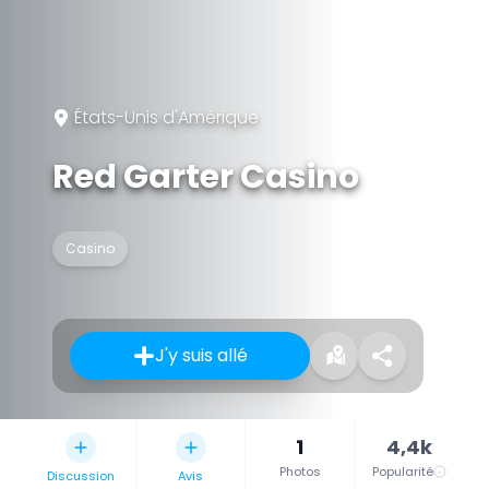
États-Unis d'Amérique
Red Garter Casino
Casino
J'y suis allé
1
4,4k
Photos
Popularité
Discussion
Avis