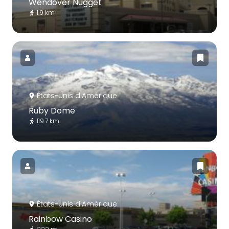
Wendover Nugget
1.9 km
États-Unis d'Amérique
Ruby Dome
119.7 km
États-Unis d'Amérique
Rainbow Casino