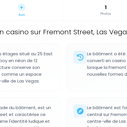
1
Photos
Avis
n casino sur Fremont Street, Las Vegas
s étages situé au 25 East
Le bâtiment a été 
boy en néon de 12
converti en casino 
ucture conserve son
lorsque la Fremont
ais comme un espace
nouvelles formes d
ville de Las Vegas.
çade du bâtiment, est un
Le bâtiment est fa
et et caractérise ce
central sur Fremont
arne l'identité ludique et
centre-ville de La