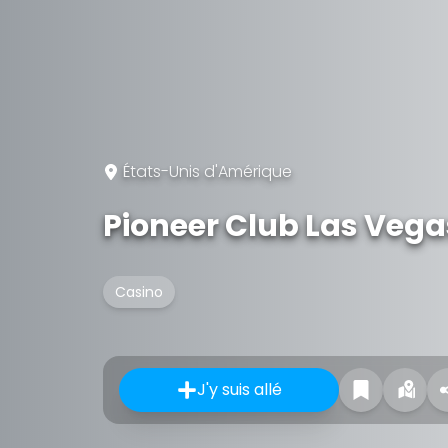
États-Unis d'Amérique
Pioneer Club Las Vega
Casino
J'y suis allé