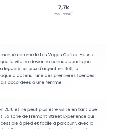
7,7k
Popularité
mmencé comme le Las Vegas Coffee House
 que la ville ne devienne connue pour le jeu.
 légalisé les jeux d'argent en 1931, la
époque a obtenu l'une des premières licences
amais accordées à une femme.
n 2016 et ne peut plus être visité en tant que
. La zone de Fremont Street Experience qui
ccessible à pied et facile à parcourir, avec la