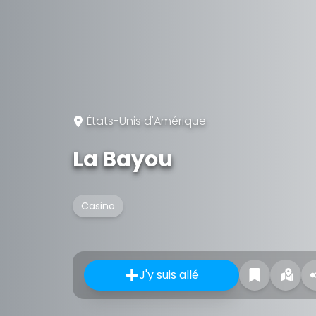
États-Unis d'Amérique
La Bayou
Casino
J'y suis allé