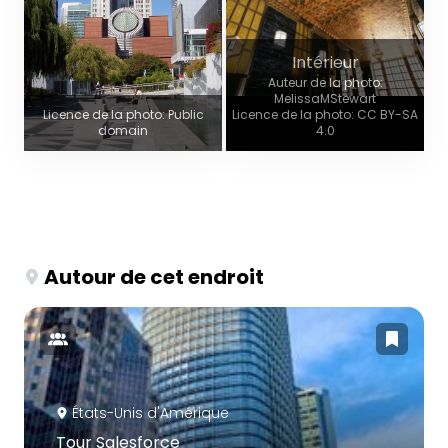
Intérieur
Auteur de la photo:
MelissaMStewart
Licence de la photo: Public
Licence de la photo: CC BY-SA
domain
4.0
Autour de cet endroit
États-Unis d'Amérique
Tour Salesforce