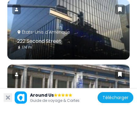
États-Unis d'Amérique
222 Second Street
174 m
Around Us
États-Unis d'Amérique
Télécharger
Guide de voyage & Cartes
California Historical Society
142 m