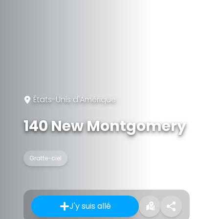
États-Unis d'Amérique
140 New Montgomery
Gratte-ciel
J'y suis allé