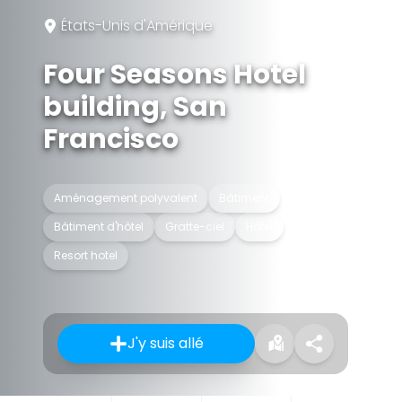
États-Unis d'Amérique
Four Seasons Hotel
building, San
Francisco
Aménagement polyvalent
Bâtiment
Bâtiment d'hôtel
Gratte-ciel
Hôtel
Resort hotel
J'y suis allé