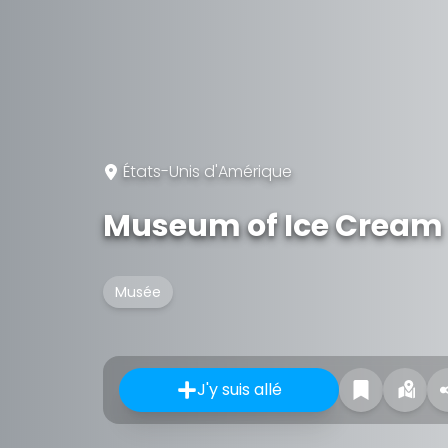
États-Unis d'Amérique
Museum of Ice Cream
Musée
J'y suis allé