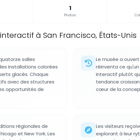
1
Photos
Col
nteractif à San Francisco, États-Unis
quatorze salles
Le musée a ouver
es installations colorées
réinventa ce qu'un 
serts glacés. Chaque
interactif plutôt qu
fs avec des structures
tendance croissant
les opportunités de
cœur de la concept
ditions régionales de
Les visiteurs reçoi
hicago et New York. Les
explorant à leur ry