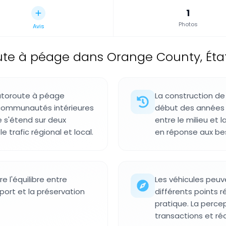
1
Photos
Avis
te à péage dans Orange County, État
autoroute à péage
La construction d
 communautés intérieures
début des années 1
e s'étend sur deux
entre le milieu et 
e trafic régional et local.
en réponse aux bes
e l'équilibre entre
Les véhicules peuv
port et la préservation
différents points r
pratique. La perce
transactions et ré