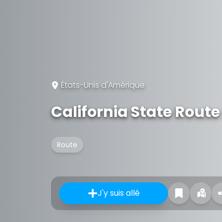
États-Unis d'Amérique
California State Route
Route
J'y suis allé