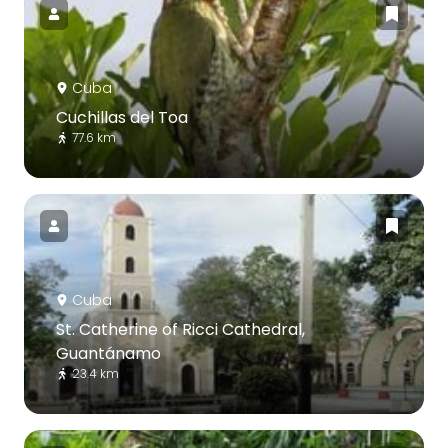
Cuba
Cuchillas del Toa
77.6 km
Cuba
St. Catherine of Ricci Cathedral,
Guantánamo
23.4 km