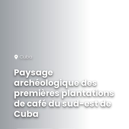
Cuba
Paysage
archéologique des
premières plantations
de café du sud-est de
Cuba