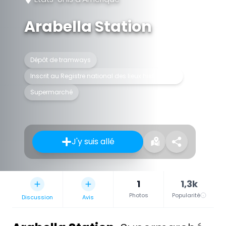
Arabella Station
Dépôt de tramways
Inscrit au Registre national des lieux historiques
Supermarché
J'y suis allé
1
1,3k
Photos
Popularité
Discussion
Avis