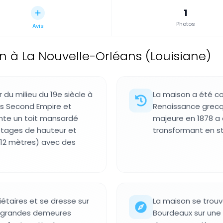
1
Photos
Avis
 à La Nouvelle-Orléans (Louisiane)
 du milieu du 19e siècle à
La maison a été co
es Second Empire et
Renaissance grecq
ente un toit mansardé
majeure en 1878 a a
 étages de hauteur et
transformant en st
(12 mètres) avec des
étaires et se dresse sur
La maison se trouve
de grandes demeures
Bourdeaux sur une 