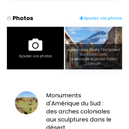
Photos
Ajoutez vos photos
Auteur de la photo: File Upload
Bot (ZackClark)
Ajoutez vos photos
Licence de la photo: Public
domain
Monuments
d'Amérique du Sud :
des arches coloniales
aux sculptures dans le
désert