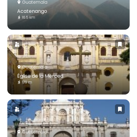
Guatemala
Acatenango
16.5 km
Guatemala
Église de la Merced
179 m
Guatemala