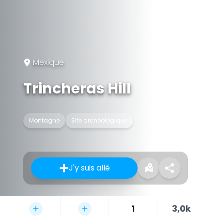
Mexique
Trincheras Hill
Montagne
Site archéologique
J'y suis allé
1
3,0k