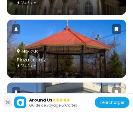
134.5 km
Mexique
Plaza Juárez
134.8 km
Around Us
Télécharger
Guide de voyage & Cartes
Mexique
Cananea city hall
135 km