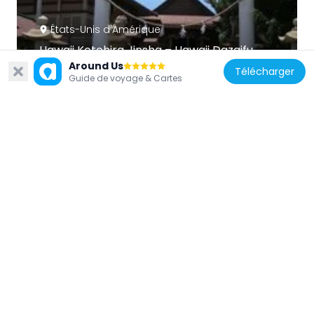
États-Unis d'Amérique
Hawaii Kotohira Jinsha – Hawaii Dazaifu
Around Us
Tenmangu
Télécharger
Guide de voyage & Cartes
18.3 km
États-Unis d'Amérique
Jhamandas Watumull Planetarium
18.2 km