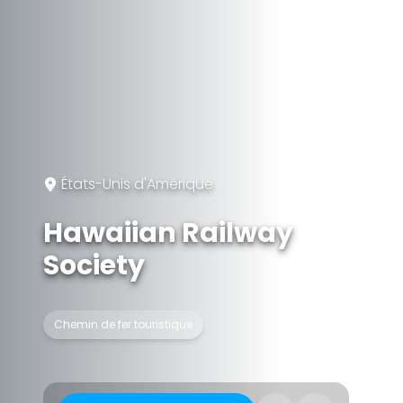
États-Unis d'Amérique
Hawaiian Railway
Society
Chemin de fer touristique