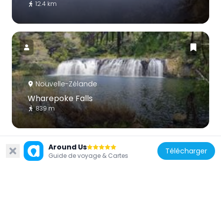
12.4 km
Nouvelle-Zélande
Wharepoke Falls
839 m
Around Us
Télécharger
Guide de voyage & Cartes
Nouvelle-Zélande
Waitangi Treaty Grounds
12.1 km