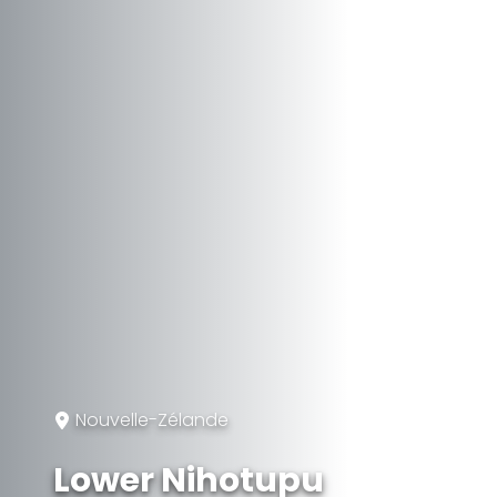
Nouvelle-Zélande
Lower Nihotupu