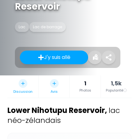
Reservoir
Lac
Lac de barrage
J'y suis allé
1
1,5k
Photos
Popularité
Discussion
Avis
Lower Nihotupu Reservoir
,
lac
néo-zélandais