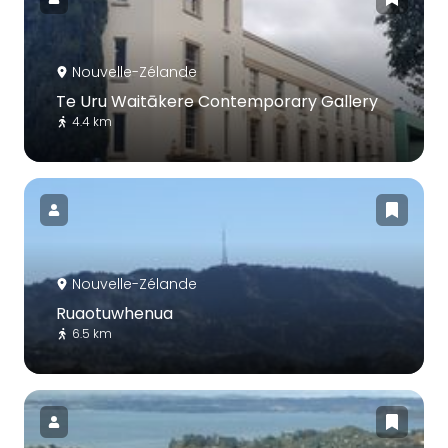
Nouvelle-Zélande
Te Uru Waitākere Contemporary Gallery
4.4 km
Nouvelle-Zélande
Ruaotuwhenua
6.5 km