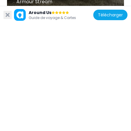
Armour Stream
1.8 km
Around Us
Télécharger
Guide de voyage & Cartes
Nouvelle-Zélande
Te Kura Kaupapa Māori o Hoani Waititi
6 km
Nouvelle-Zélande
Waiatarua TV Tower