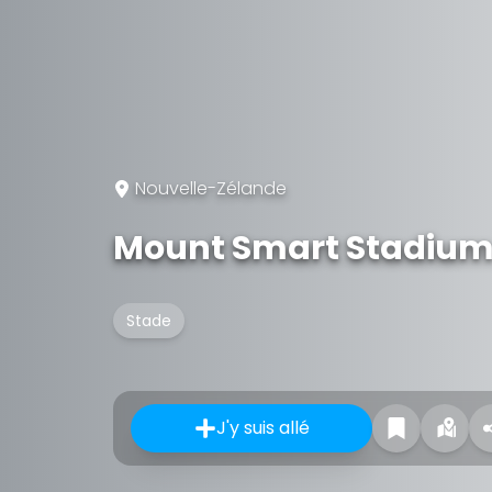
Nouvelle-Zélande
Mount Smart Stadiu
Stade
J'y suis allé