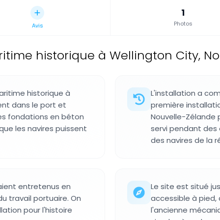
1
Photos
Avis
ritime historique à Wellington City, N
aritime historique à
L'installation a c
nt dans le port et
première installati
des fondations en béton
Nouvelle-Zélande p
r que les navires puissent
servi pendant des
des navires de la r
aient entretenus en
Le site est situé j
u travail portuaire. On
accessible à pied,
lation pour l'histoire
l'ancienne mécaniqu