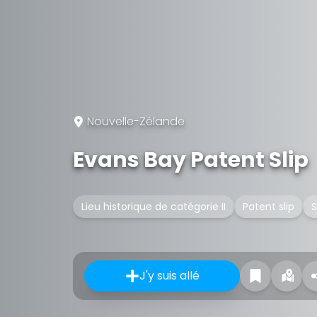
Nouvelle-Zélande
Evans Bay Patent Slip
Lieu historique de catégorie II
Patent slip
S
J'y suis allé