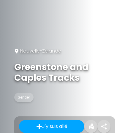
Nouvelle-Zélande
Greenstone and
Caples Tracks
Sentier
J'y suis allé