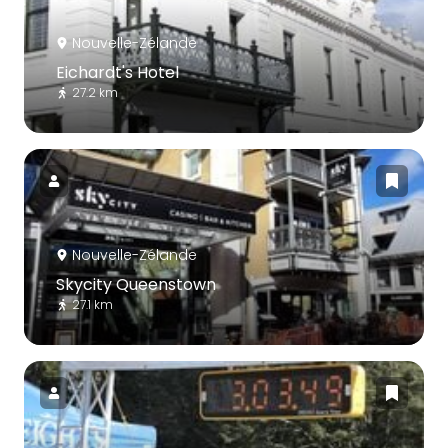
Nouvelle-Zélande
Eichardt's Hotel
27.2 km
Nouvelle-Zélande
Skycity Queenstown
27.1 km