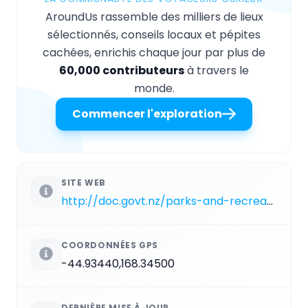
AroundUs rassemble des milliers de lieux
sélectionnés, conseils locaux et pépites
cachées, enrichis chaque jour par plus de
60,000 contributeurs
à travers le
monde.
Commencer l'exploration
SITE WEB
http://doc.govt.nz/parks-and-recreation/places-to-go/otago/places/greenstone-and-caples-conservation-areas/things-to-do/greenstone-and-caples-tracks
COORDONNÉES GPS
-44.93440,168.34500
DERNIÈRE MISE À JOUR