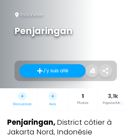
Indonésie
Penjaringan
J'y suis allé
1
3,1k
Photos
Popularité
Discussion
Avis
Penjaringan
,
District côtier à
Jakarta Nord, Indonésie