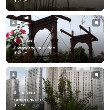
2.2 km
Indonésie
Hoenderpasar Bridge
2.2 km
Indonésie
Green Bay Pluit
2 km