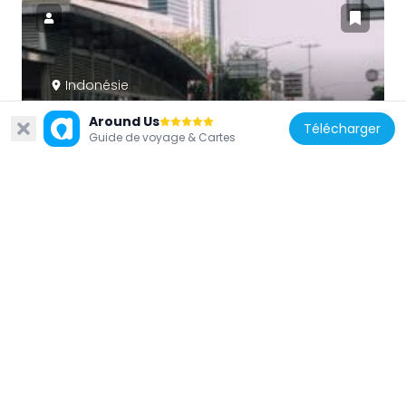
Indonésie
Pakin (Transjakarta)
Around Us
Télécharger
1.4 km
Guide de voyage & Cartes
Indonésie
Gedong Panjang (Transjakarta)
1.7 km