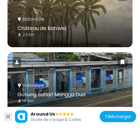
Indonésie
Château de Batavia
2.3 km
Indonésie
Gunung Sahari Mangga Dua
1.6 km
Around Us
Télécharger
Guide de voyage & Cartes