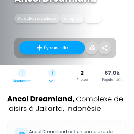
Attraction touristique
Entreprise
Firme
J'y suis allé
2
67,0k
Photos
Popularité
Discussion
Avis
Ancol Dreamland
,
Complexe de
loisirs à Jakarta, Indonésie
Ancol Dreamland est un complexe de