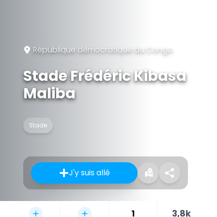
République démocratique du Congo
Stade Frédéric Kibasa
Maliba
Stade
J'y suis allé
1
3,8k