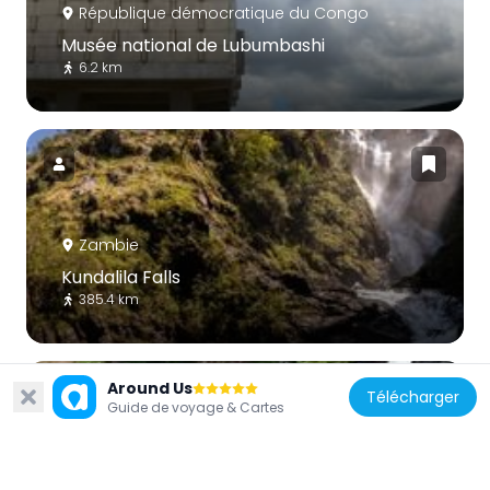
République démocratique du Congo
Musée national de Lubumbashi
6.2 km
Zambie
Kundalila Falls
385.4 km
Around Us
Télécharger
Guide de voyage & Cartes
Zambie