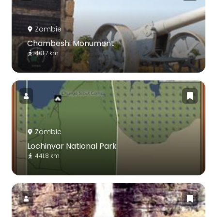
Zambie
Chambeshi Monument
401.7 km
Zambie
Lochinvar National Park
441.8 km