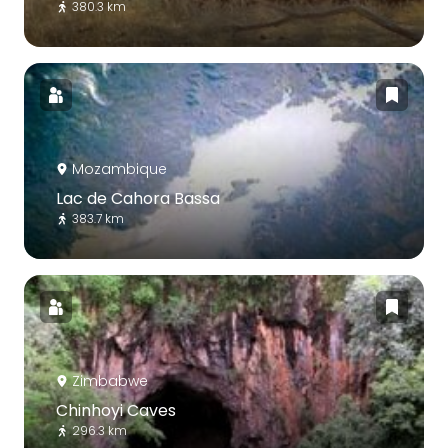
380.3 km
Mozambique
Lac de Cahora Bassa
383.7 km
Zimbabwe
Chinhoyi Caves
296.3 km