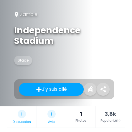
Zambie
Independence
Stadium
Stade
J'y suis allé
1
3,8k
Photos
Popularité
Discussion
Avis