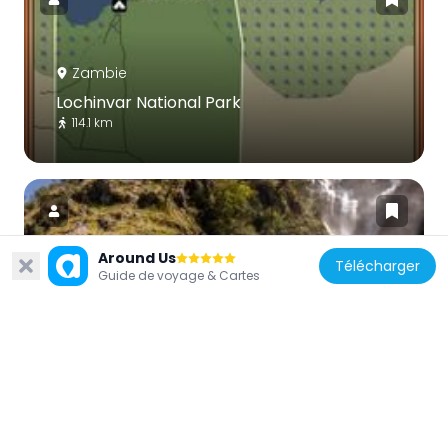
Zambie
Lochinvar National Park
114.1 km
Around Us
Télécharger
Guide de voyage & Cartes
Zambie
Kundalila Falls
360.4 km