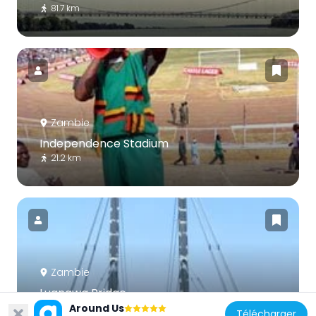
81.7 km
Zambie
Independence Stadium
21.2 km
Zambie
Luangwa Bridge
218.3 km
Around Us
Télécharger