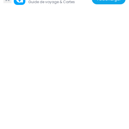
Guide de voyage & Cartes
Zambie
Lochinvar National Park
110.2 km
Zambie
Chilenje House 394
14.6 km