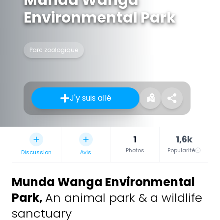
Munda Wanga
Environmental Park
Parc zoologique
J'y suis allé
1
1,6k
Photos
Popularité
Discussion
Avis
Munda Wanga Environmental
Park
,
An animal park & a wildlife
sanctuary