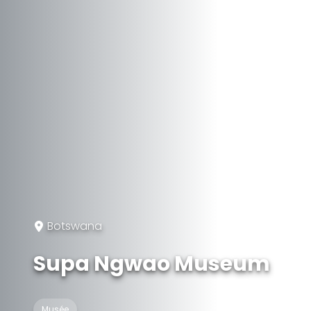
Botswana
Supa Ngwao Museum
Musée