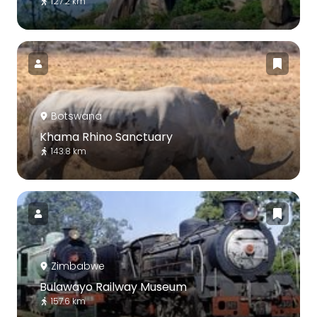
127.2 km
Botswana
Khama Rhino Sanctuary
143.8 km
Zimbabwe
Bulawayo Railway Museum
157.6 km