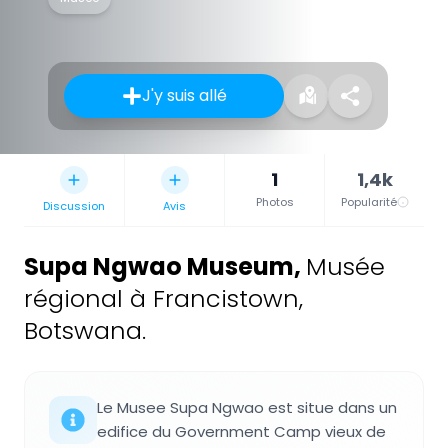
J'y suis allé
1
1,4k
Photos
Popularité
Discussion
Avis
Supa Ngwao Museum
,
Musée
régional à Francistown,
Botswana.
Le Musee Supa Ngwao est situe dans un
edifice du Government Camp vieux de