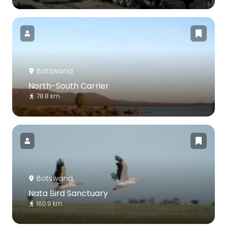
Botswana
North-South Carrier
78.8 km
Botswana
Nata Bird Sanctuary
160.9 km