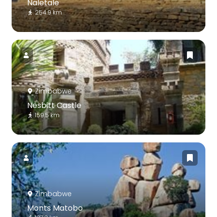
Naletale
254.9 km
Zimbabwe
Nesbitt Castle
159.5 km
Zimbabwe
Monts Matobo