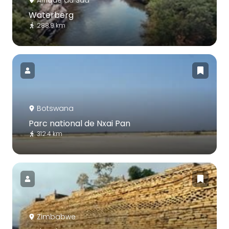
Afrique du Sud
Waterberg
288.9 km
Botswana
Parc national de Nxai Pan
312.4 km
Zimbabwe