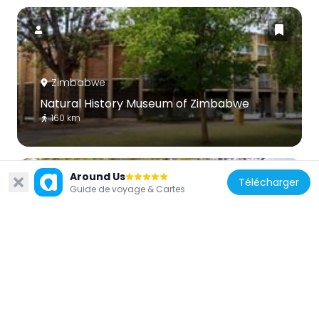
Zimbabwe
Natural History Museum of Zimbabwe
160 km
Around Us
Télécharger
Guide de voyage & Cartes
Afrique du Sud
Blouberg Nature Reserve
262.5 km