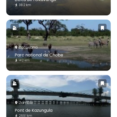
38.2 km
Botswana
Parc national de Chobe
142 km
Zambie
Pont de Kazungula
269.1 km