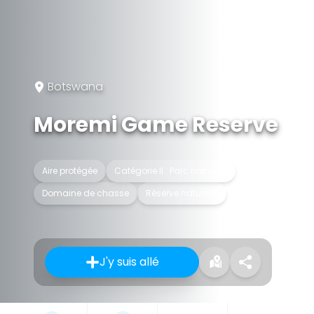
Botswana
Moremi Game Reserve
Aire protégée
Catégorie II : Parc national
Domaine de chasse
Réserve naturelle
J'y suis allé