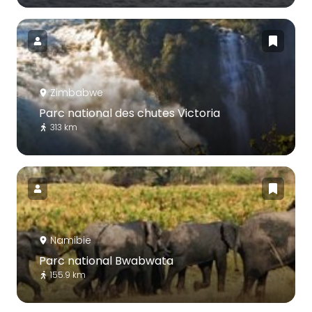
Zimbabwe
Parc national des chutes Victoria
313 km
Namibie
Parc national Bwabwata
155.9 km