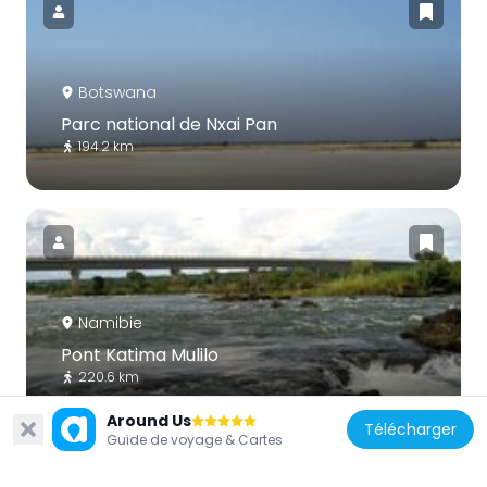
Botswana
Parc national de Nxai Pan
194.2 km
Namibie
Pont Katima Mulilo
220.6 km
Around Us
Télécharger
Guide de voyage & Cartes