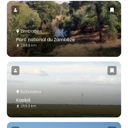
Zimbabwe
Parc national du Zambèze
294.8 km
Botswana
Kasikili
256.3 km