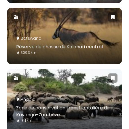
Botswana
Réserve de chasse du Kalahari central
309.3 km
Angola
Zone de conservation transfrontalière du
Kavango-Zambèze
131.1 km