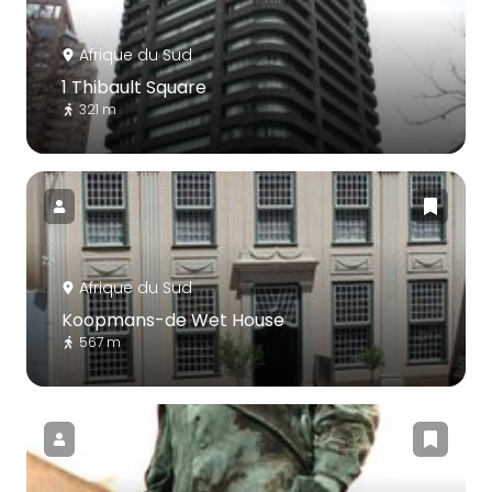
Afrique du Sud
1 Thibault Square
321 m
Afrique du Sud
Koopmans-de Wet House
567 m