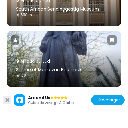
Afrique du Sud
South African Sendinggestig Museum
658 m
Afrique du Sud
Statue of Maria van Riebeeck
108 m
Around Us
Télécharger
Guide de voyage & Cartes
Afrique du Sud