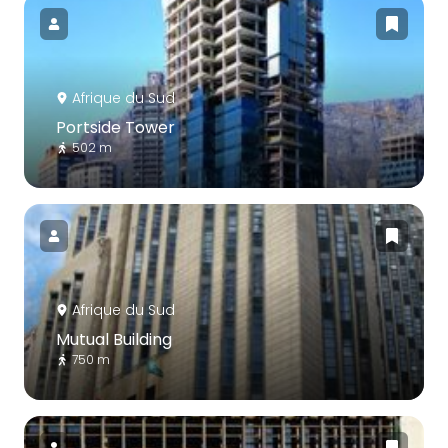
Afrique du Sud
Portside Tower
502 m
Afrique du Sud
Mutual Building
750 m