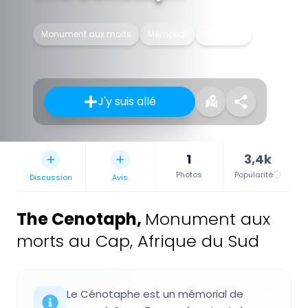
Monument aux morts
Mémorial
Sculpture
J'y suis allé
1
3,4k
Photos
Popularité
Discussion
Avis
The Cenotaph
,
Monument aux
morts au Cap, Afrique du Sud
Le Cénotaphe est un mémorial de