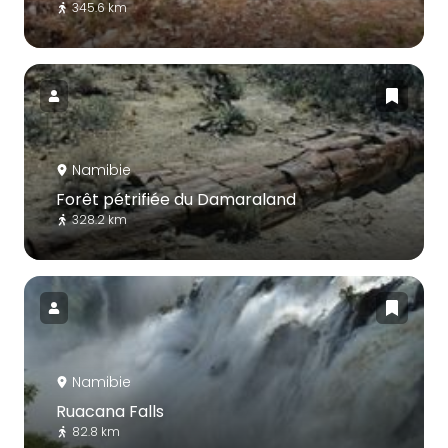
345.6 km
Namibie
Forêt pétrifiée du Damaraland
328.2 km
Namibie
Ruacana Falls
82.8 km