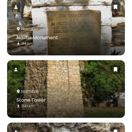
Namibie
Naulila Monument
314 km
Namibie
Stone Tower
314.1 km