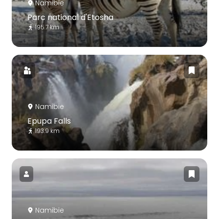
Namibie
Parc national d'Etosha
195.7 km
Namibie
Epupa Falls
193.9 km
Namibie