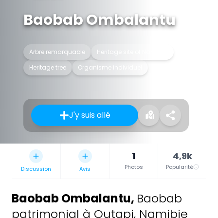
Baobab Ombalantu
Arbre remarquable
Heritage site of Namibia
Heritage tree
Organisme individuel
J'y suis allé
1
4,9k
Photos
Popularité
Discussion
Avis
Baobab Ombalantu
,
Baobab
patrimonial à Outapi, Namibie