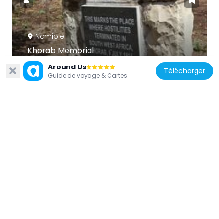
Namibie
Khorab Memorial
344.2 km
Around Us
Télécharger
Guide de voyage & Cartes
Namibie
Okahao Baobab
43.3 km