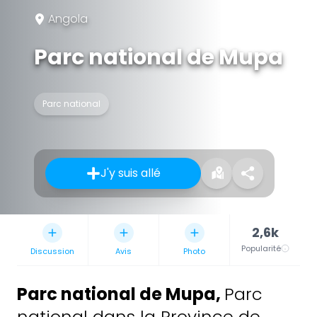
Angola
Parc national de Mupa
Parc national
J'y suis allé
2,6k
Popularité
Discussion
Avis
Photo
Parc national de Mupa
,
Parc
national dans la Province de