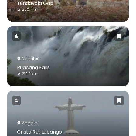
Tundavala Gap
266.1 km
Namibie
Ruacana Falls
219.6 km
Angola
Cristo Rei, Lubango