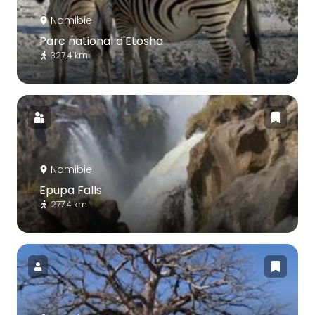
Namibie
Parc national d'Etosha
327.4 km
Namibie
Epupa Falls
277.4 km