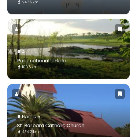
247.5 km
Angola
Parc national d'Huila
108.6 km
Namibie
St. Barbara Catholic Church
434.2 km