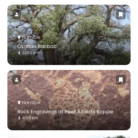
Namibie
Okahao Baobab
226.9 km
Namibie
Rock Engravings at Peet Alberts Koppie
419.8 km