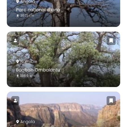
Angola
Parc national d'Iona
357.1 km
Namibie
Baobab Ombalantu
188.6 km
Angola