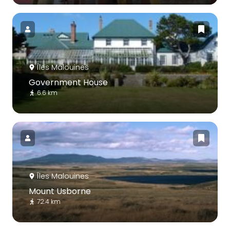
Îles Malouines
Government House
6.6 km
Îles Malouines
Mount Usborne
72.4 km