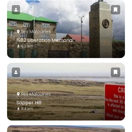
Îles Malouines
1982 Liberation Memorial
6.2 km
Îles Malouines
Sapper Hill
8.4 km