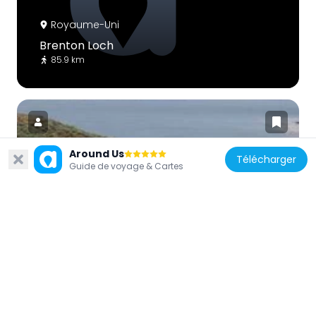
Royaume-Uni
Brenton Loch
85.9 km
Around Us
Télécharger
Guide de voyage & Cartes
Royaume-Uni
Hope Harbour
200.9 km