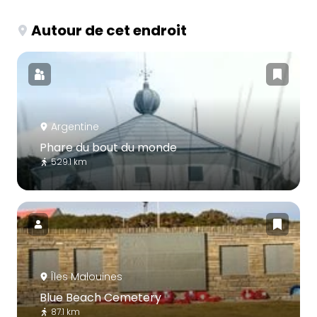
Autour de cet endroit
Argentine
Phare du bout du monde
529.1 km
Îles Malouines
Blue Beach Cemetery
87.1 km