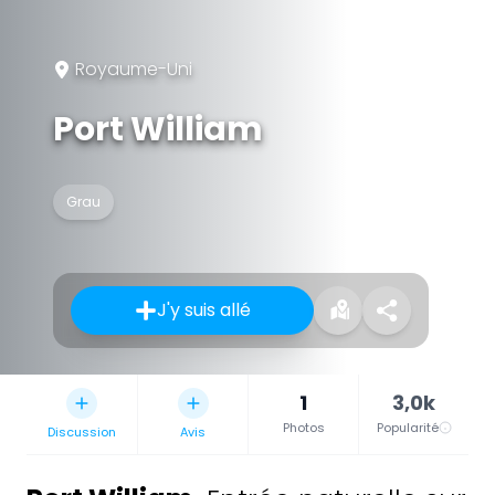
Royaume-Uni
Port William
Grau
J'y suis allé
1
3,0k
Photos
Popularité
Discussion
Avis