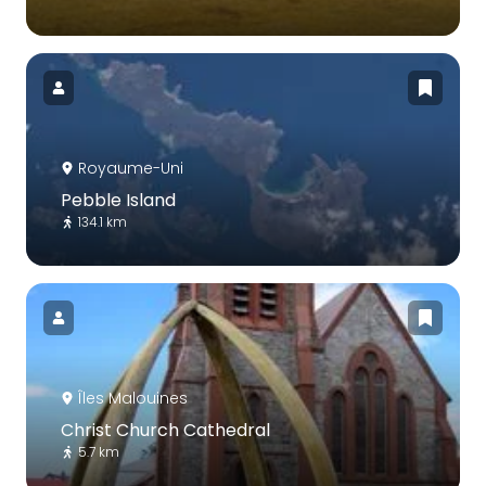
Royaume-Uni
Pebble Island
134.1 km
Îles Malouines
Christ Church Cathedral
5.7 km