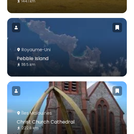
144.1 km
Royaume-Uni
Pebble Island
116.5 km
Îles Malouines
Christ Church Cathedral
222.8 km