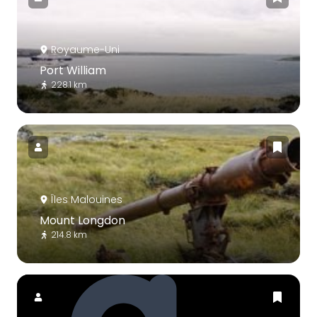
Royaume-Uni
Port William
228.1 km
Îles Malouines
Mount Longdon
214.8 km