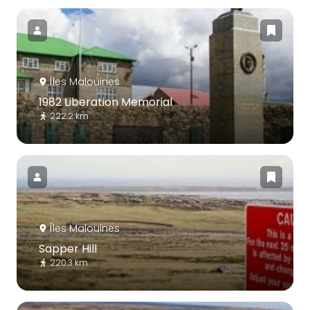
Îles Malouines
1982 Liberation Memorial
222.2 km
Îles Malouines
Sapper Hill
220.3 km