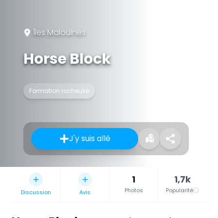
Îles Malouines
Horse Block
Formation rocheuse
J'y suis allé
1
1,7k
Photos
Popularité
Discussion
Avis