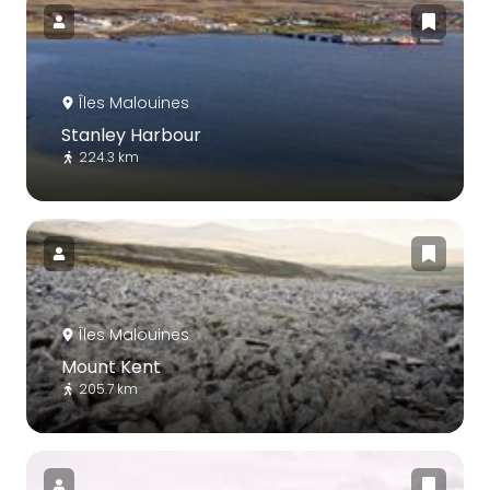
Îles Malouines
Stanley Harbour
224.3 km
Îles Malouines
Mount Kent
205.7 km