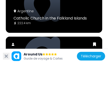
Argentine
Catholic Church in the Falkland Islands
222.4 km
Around Us
Télécharger
Guide de voyage & Cartes
Royaume-Uni
Brenton Loch
142.3 km