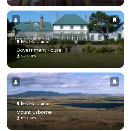
Îles Malouines
Government House
221.9 km
Îles Malouines
Mount Usborne
155.8 km