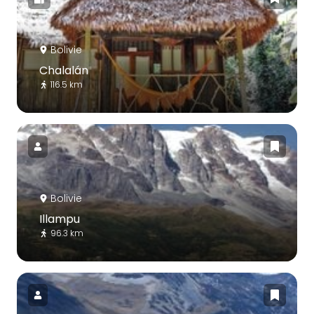
Bolivie
Chalalán
116.5 km
Bolivie
Illampu
96.3 km