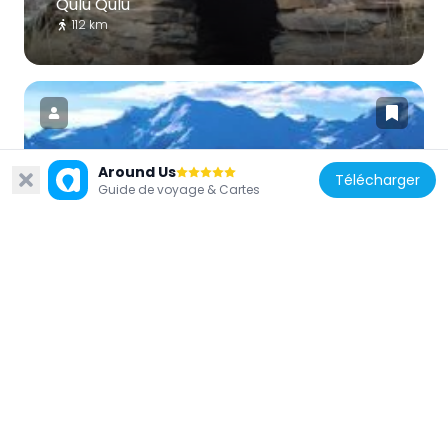
Qulu Qulu
112 km
Around Us
Télécharger
Bolivie
Guide de voyage & Cartes
Chaupi Orco
59.5 km
Bolivie
Iñaq Uyu