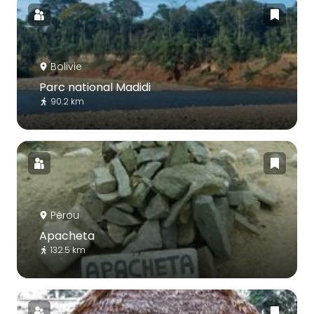
Bolivie
Parc national Madidi
90.2 km
Pérou
Apacheta
132.5 km