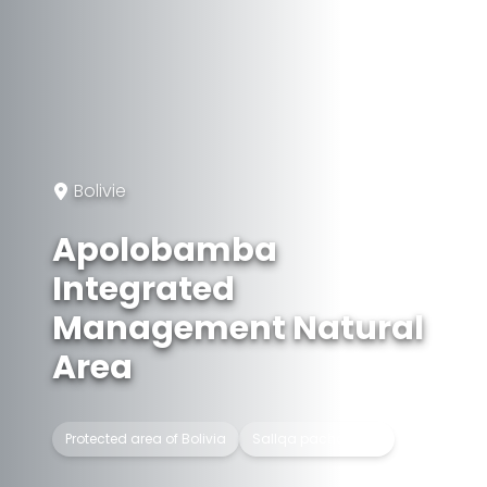
Bolivie
Apolobamba
Integrated
Management Natural
Area
Protected area of Bolivia
Sallqa pacha suyu