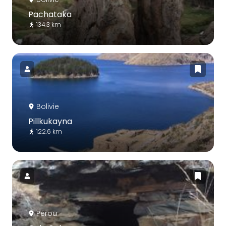
Pachataka
134.3 km
Bolivie
Pillkukayna
122.6 km
Pérou