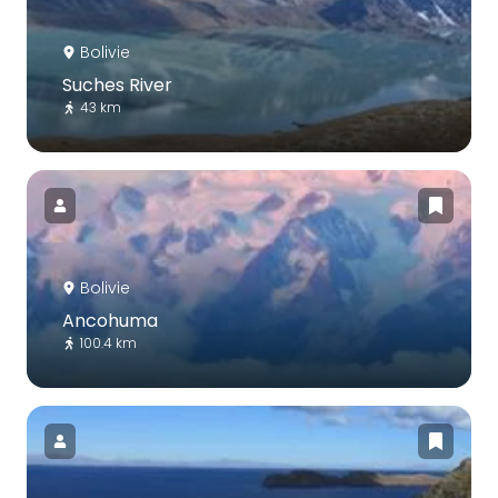
Bolivie
Suches River
43 km
Bolivie
Ancohuma
100.4 km