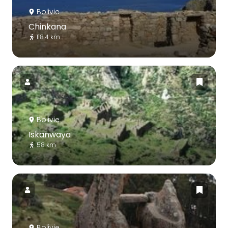
Bolivie
Chinkana
118.4 km
Bolivie
Iskanwaya
58 km
Bolivie