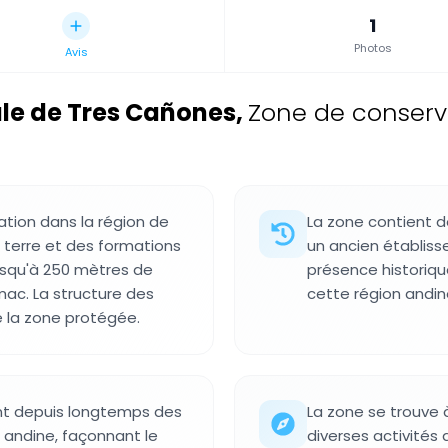
1
Photos
Avis
le de Tres Cañones
,
Zone de conserv
tion dans la région de
La zone contient d
 terre et des formations
un ancien établiss
usqu'à 250 mètres de
présence historiqu
mac. La structure des
cette région andin
 la zone protégée.
nt depuis longtemps des
La zone se trouve 
 andine, façonnant le
diverses activités 