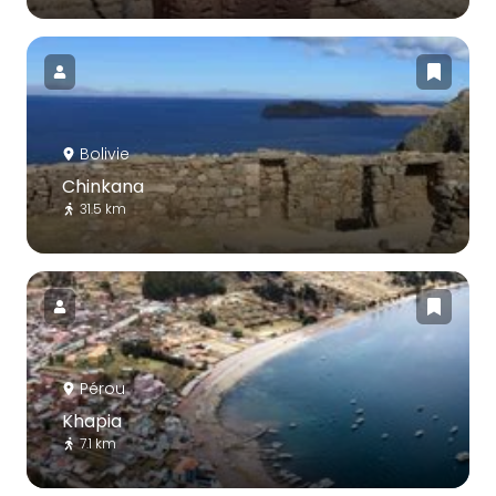
Bolivie
Chinkana
31.5 km
Pérou
Khapia
7.1 km