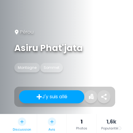
Pérou
Asiru Phat'jata
Montagne
Sommet
J'y suis allé
1
1,6k
Photos
Popularité
Discussion
Avis