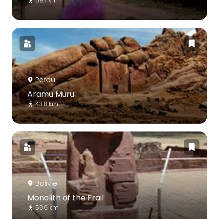
59.7 km
Pérou
Aramu Muru
43.8 km
Bolivie
Monolith of the Frail
59.6 km