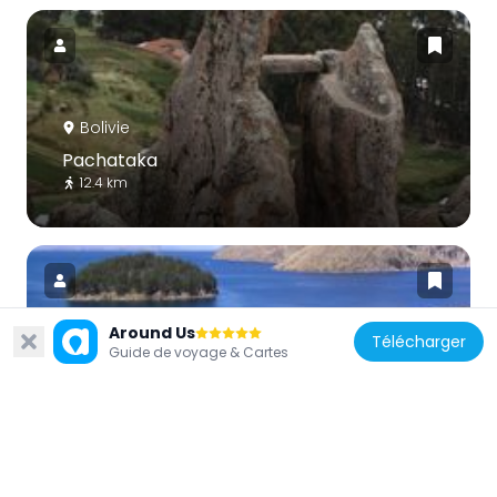
Bolivie
Pachataka
12.4 km
Around Us
Télécharger
Guide de voyage & Cartes
Bolivie
Pillkukayna
24.4 km