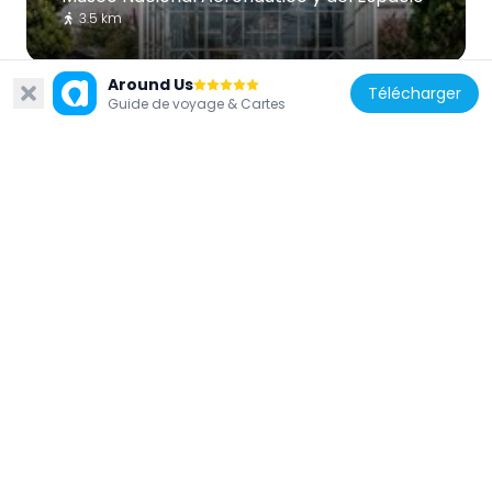
3.5 km
Around Us
Télécharger
Guide de voyage & Cartes
Chili
Estadio Ferroviario Hugo Arqueros
Rodríguez
3.5 km
Chili
Parc André-Jarlan