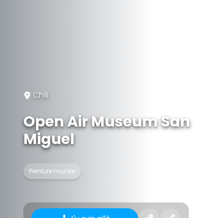
Chili
Open Air Museum San
Miguel
Peinture murale