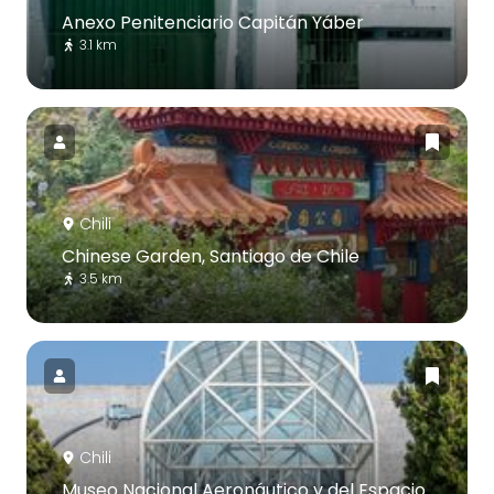
Anexo Penitenciario Capitán Yáber
3.1 km
Chili
Chinese Garden, Santiago de Chile
3.5 km
Chili
Museo Nacional Aeronáutico y del Espacio