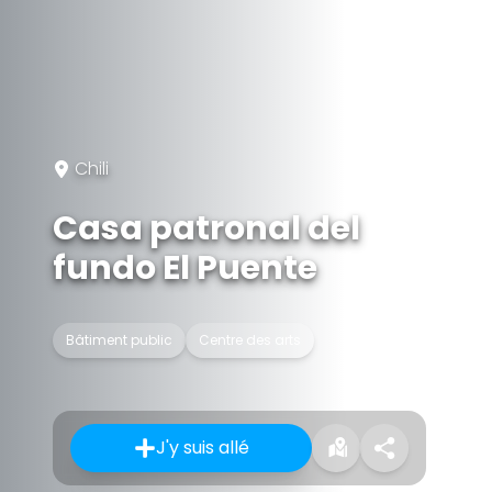
Chili
Casa patronal del
fundo El Puente
Bâtiment public
Centre des arts
J'y suis allé