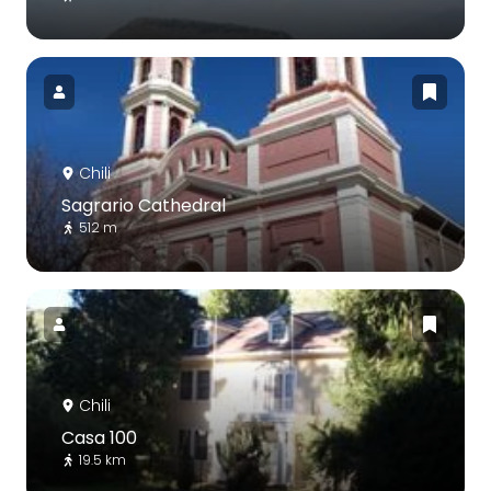
Chili
Sagrario Cathedral
512 m
Chili
Casa 100
19.5 km