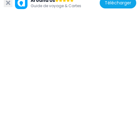
Around Us
Télécharger
Guide de voyage & Cartes
Chili
Casa Hodgkinson
12 km
Chili
Estadio Municipal Patricio Mekis
2.3 km