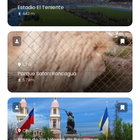
Estadio El Teniente
443 m
Chili
Parque Safari Rancagua
5.7 km
Chili
Plaza de los Héroes de Rancagua