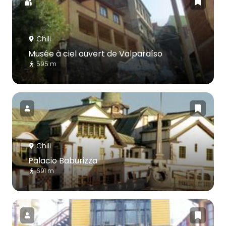
Chili
Musée à ciel ouvert de Valparaíso
595 m
Chili
Palacio Baburizza
691 m