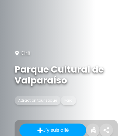
Chili
Parque Cultural de
Valparaíso
Attraction touristique
Parc
J'y suis allé