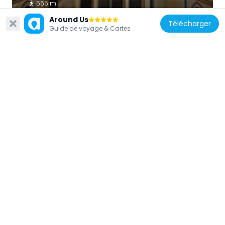
565 m
Around Us
Télécharger
Guide de voyage & Cartes
Chili
Antiguo Colegio Alemán de Valparaíso
391 m
Chili
Club Naval - Valparaíso
675 m