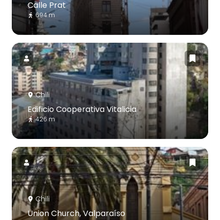
Calle Prat
694 m
Chili
Edificio Cooperativa Vitalicia
426 m
Chili
Union Church, Valparaíso