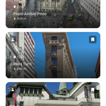
Chili
Plaza Aníbal Pinto
468 m
Chili
Reloj Turri
664 m