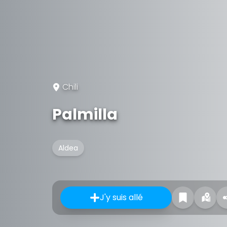
Chili
Palmilla
Aldea
J'y suis allé