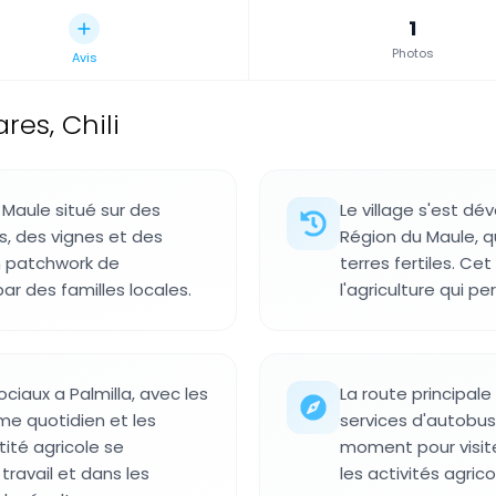
1
Photos
Avis
res, Chili
u Maule situé sur des
Le village s'est d
s, des vignes et des
Région du Maule, qu
n patchwork de
terres fertiles. C
ar des familles locales.
l'agriculture qui pe
sociaux a Palmilla, avec les
La route principale
hme quotidien et les
services d'autobus l
ité agricole se
moment pour visite
travail et dans les
les activités agrico