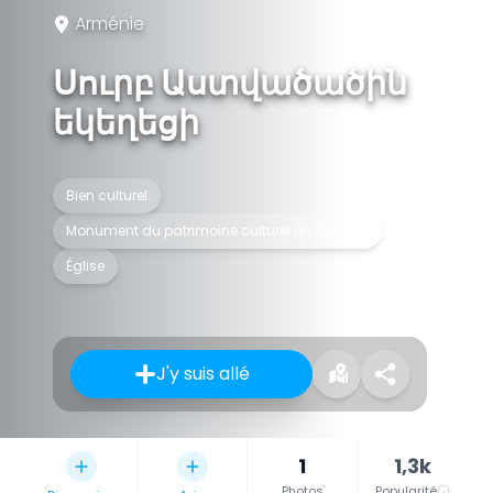
Arménie
Սուրբ Աստվածածին
եկեղեցի
Bien culturel
Monument du patrimoine culturel en Arménie
Église
J'y suis allé
1
1,3k
Photos
Popularité