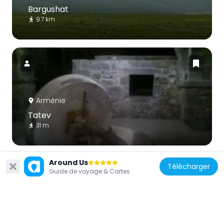
Bargushat
9.7 km
Arménie
Tatev
31 m
Around Us
Télécharger
Guide de voyage & Cartes
Arménie
Zangezur Sanctuary