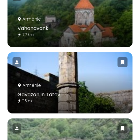
Arménie
Vahanavank
7.7 km
Arménie
Gavazan in Tatev
115 m