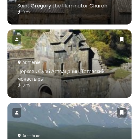
Saint Gregory the Illuminator Church
0 m
Arménie
Церковь Сурб Аствацацин, Татевский
монастырь
0 m
Arménie