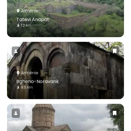
Arménie
Tatevi Anapat
1.2 km
Arménie
Bgheno-Noravank
9.5 km