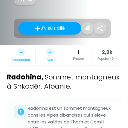
Sommet
J'y suis allé
1
2,2k
Photos
Popularité
Discussion
Avis
Radohina
,
Sommet montagneux
à Shkodër, Albanie.
Radohina est un sommet montagneux
dans les Alpes albanaises qui s'élève
entre les vallées de Theth et Cemi i