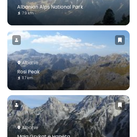
Albanian Alps National Park
7.9 km
Albanie
Rosi Peak
11.7 km
Albanie
Maja Grykat e Hapëta