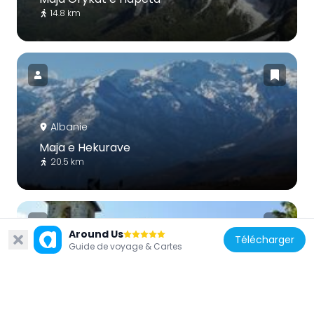
14.8 km
Albanie
Maja e Hekurave
20.5 km
Around Us
Télécharger
Guide de voyage & Cartes
Albanie
Church of Theth
6.2 km