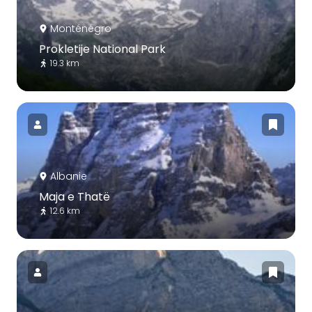
Monténégro
Prokletije National Park
19.3 km
Albanie
Maja e Thatë
12.6 km