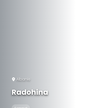
Albanie
Radohina