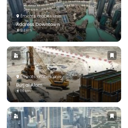
Émirats arabes unis
Address Downtown
2.3 km
Émirats arabes unis
Burj al Alam
1.6 km