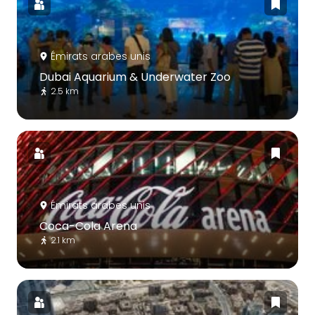
Émirats arabes unis
Dubai Aquarium & Underwater Zoo
2.5 km
Émirats arabes unis
Coca-Cola Arena
2.1 km