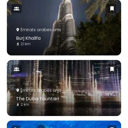
Émirats arabes unis
Burj Khalifa
2.1 km
Émirats arabes unis
The Dubai Fountain
2 km