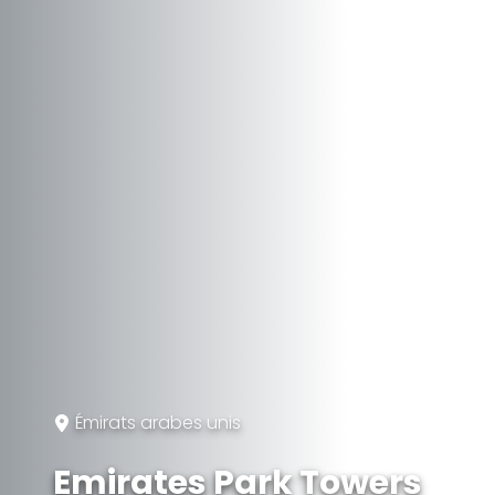
Émirats arabes unis
Emirates Park Towers