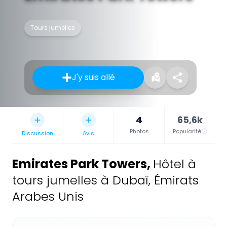
Tours jumelles
J'y suis allé
4
65,6k
Photos
Popularité
Discussion
Avis
Emirates Park Towers
,
Hôtel à
tours jumelles à Dubaï, Émirats
Arabes Unis