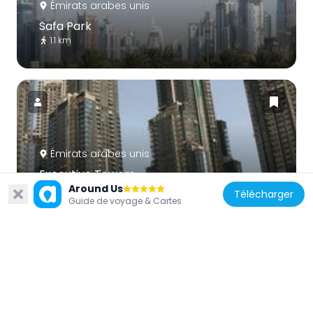
Émirats arabes unis
Safa Park
1.1 km
Émirats arabes unis
Executive Towers
Around Us
959 m
Télécharger
Guide de voyage & Cartes
Émirats arabes unis