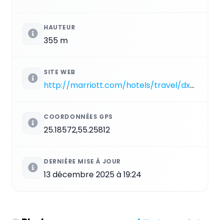
HAUTEUR
355 m
SITE WEB
http://marriott.com/hotels/travel/dxbjw-jw-marriott-marquis-dubai
COORDONNÉES GPS
25.18572,55.25812
DERNIÈRE MISE À JOUR
13 décembre 2025 à 19:24