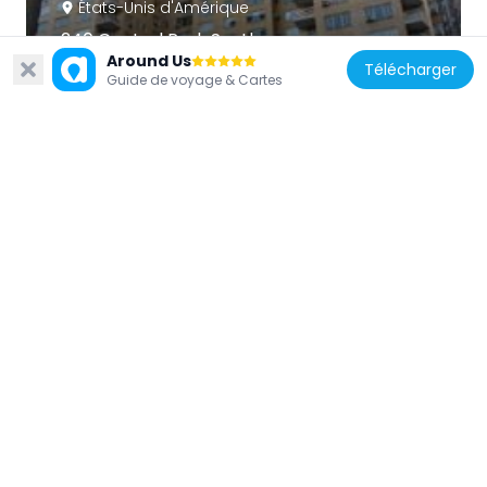
États-Unis d'Amérique
240 Central Park South
Around Us
65 m
Télécharger
Guide de voyage & Cartes
États-Unis d'Amérique
Victorian Gardens
313 m
États-Unis d'Amérique