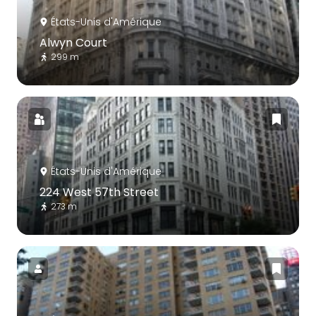
États-Unis d'Amérique
Alwyn Court
299 m
États-Unis d'Amérique
224 West 57th Street
273 m