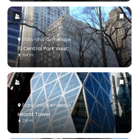
États-Unis d'Amérique
15 Central Park West
164 m
États-Unis d'Amérique
Hearst Tower
291 m