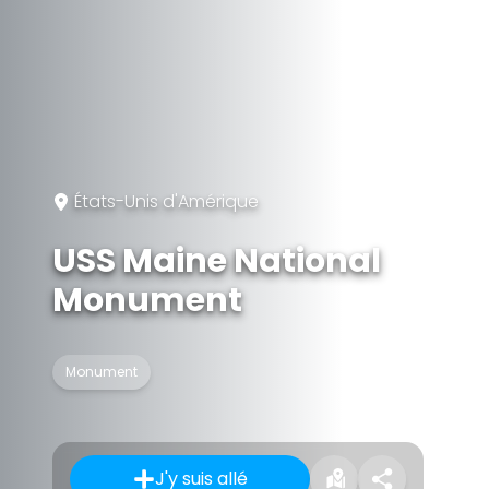
États-Unis d'Amérique
USS Maine National
Monument
Monument
J'y suis allé