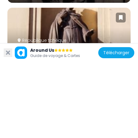
République tchèque
Statue of St. Francis of Assisi in Křižovnická
Around Us
Télécharger
Guide de voyage & Cartes
street
62 m
République tchèque
Socha anděla s křížem ve středu atiky
kostela svatého Františka
23 m