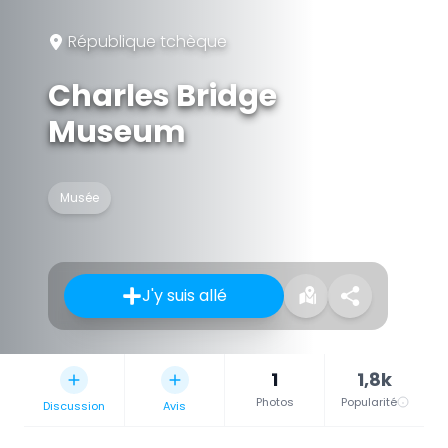
République tchèque
Charles Bridge
Museum
Musée
J'y suis allé
1
1,8k
Photos
Popularité
Discussion
Avis