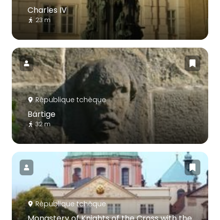
Charles IV
23 m
République tchèque
Bärtige
32 m
République tchèque
Monastery of Knights of the Cross with the