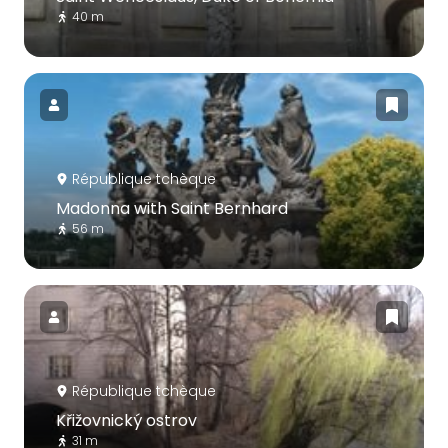
40 m
République tchèque
Madonna with Saint Bernhard
56 m
République tchèque
Křižovnický ostrov
31 m